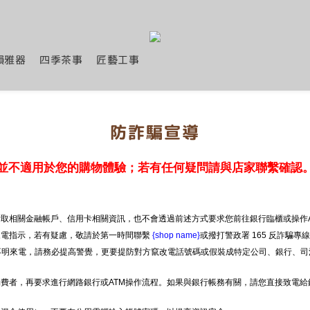
韻雅器
四季茶事
匠藝工事
防詐騙宣導
並不適用於您的購物體驗；若有任何疑問請與店家聯繫確認
取相關金融帳戶、信用卡相關資訊，也不會透過前述方式要求您前往銀行臨櫃或操作A
來電指示，若有疑慮，敬請於第一時間聯繫
{shop name}
或撥打警政署 165 反詐騙專
等不明來電，請務必提高警覺，更要提防對方竄改電話號碼或假裝成特定公司、銀行、司
費者，再要求進行網路銀行或ATM操作流程。如果與銀行帳務有關，請您直接致電