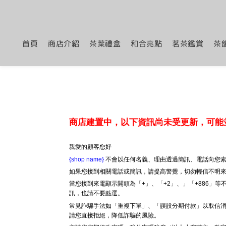
首頁
商店介紹
茶葉禮盒
和合亮點
茗茶鑑賞
茶
商店建置中，以下資訊尚未受更新，可能
親愛的顧客您好
{shop name}
不會以任何名義、理由透過簡訊、電話向您索
如果您接到相關電話或簡訊，請提高警覺，切勿輕信不明
當您接到來電顯示開頭為「+」、「+2」、」「+886」
訊，也請不要點選。
常見詐騙手法如「重複下單」、「誤設分期付款」以取信消
請您直接拒絕，降低詐騙的風險。