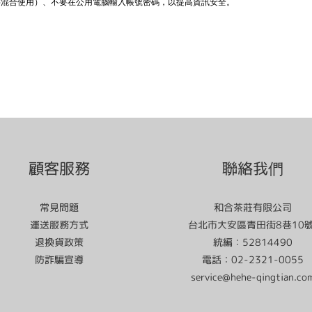
字混合使用）、不要在公用電腦輸入帳號密碼，以提高資訊安全。
顧客服務
聯絡我們
常見問題
和合茶莊有限公司
運送服務方式
台北市大安區青田街8巷10
退換貨政策
統編：52814490
防詐騙宣導
電話：02-2321-0055
service@hehe-qingtian.co