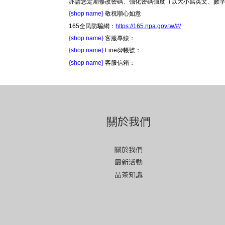
亦請您定期修改密碼、強化密碼強度（以大小寫英文、數
{shop name}
敬祝順心如意
165全民防騙網：
https://165.npa.gov.tw/#/
{shop name}
客服專線：
{shop name}
Line@帳號：
{shop name}
客服信箱：
關於我們
關於我們
最新活動
品茶知識