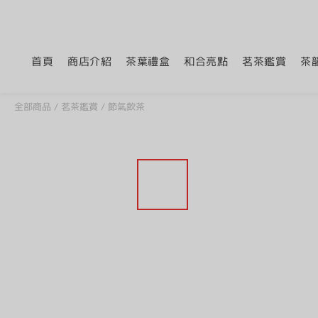
首頁
商店介紹
茶葉禮盒
和合亮點
茗茶鑑賞
茶
全部商品
/
茗茶鑑賞
/
節氣飲茶