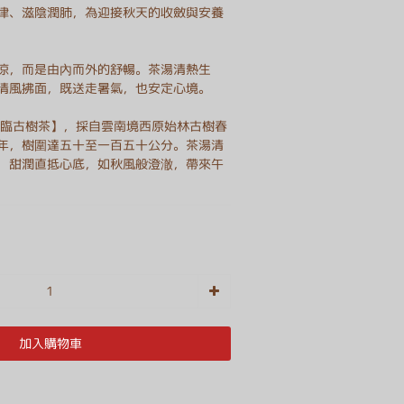
津、滋陰潤肺，為迎接秋天的收斂與安養
涼，而是由內而外的舒暢。茶湯清熱生
清風拂面，既送走暑氣，也安定心境。
龍臨古樹茶】，採自雲南境西原始林古樹春
年，樹圍達五十至一百五十公分。茶湯清
，甜潤直抵心底，如秋風般澄澈，帶來午
加入購物車