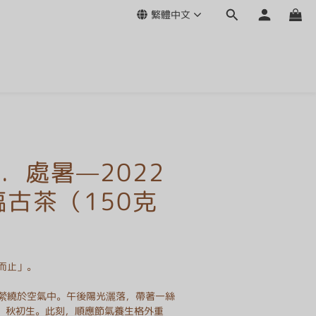
繁體中文
．處暑—2022
臨古茶（150克
而止」。
縈繞於空氣中。午後陽光灑落，帶著一絲
，秋初生。此刻，順應節氣養生格外重