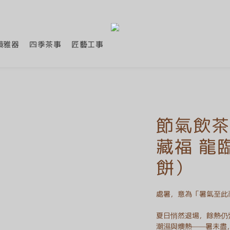
韻雅器
四季茶事
匠藝工事
節氣飲茶
藏福 龍
餅）
處暑，意為「暑氣至此
夏日悄然退場，餘熱仍
潮濕與燠熱——暑未盡