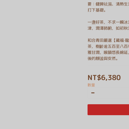
要：健脾祛濕、清熱生
打下基礎。
一盞好茶，不求一瞬冰
津，潤澤肺腑，如初秋
和合青田嚴選【藏福·
茶，樹齡逾五百至八百
雅甘潤，喉韻悠長綿延
後的靜謐與安然。
NT$6,380
數量