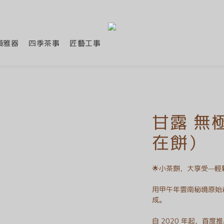
韻雅器
四季茶事
匠藝工事
甘露 無
在餅）
🌟小茶餅，大享受—
用甲午年雲南秘境原始
成。
自 2020 年起，首度