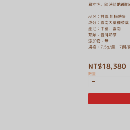
易沖泡，隨時隨地都能
品名：甘露 無極熟皇
成分：雲南大葉種茶葉
產地：中國．雲南
茶類：普洱熟茶
添加物：無
規格：7.5g/餅，7餅/
NT$18,380
數量