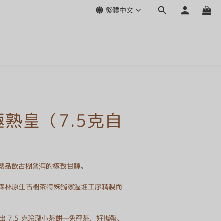
繁體中文
極熟皇（7.5克自
輕鬆品飲古樹普洱的極致甘醇。
森林原生古樹茶特殊獨家渥堆工序精製而
推出 7.5 克玲瓏小茶餅—免秤茶、好攜帶、