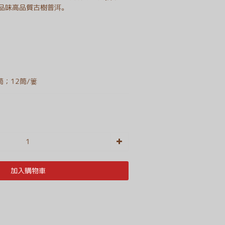
品味高品質古樹普洱。
筒；12筒/簍
加入購物車