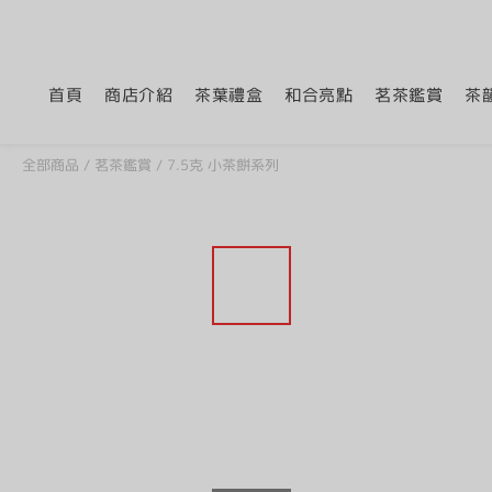
首頁
商店介紹
茶葉禮盒
和合亮點
茗茶鑑賞
茶
全部商品
/
茗茶鑑賞
/
7.5克 小茶餅系列