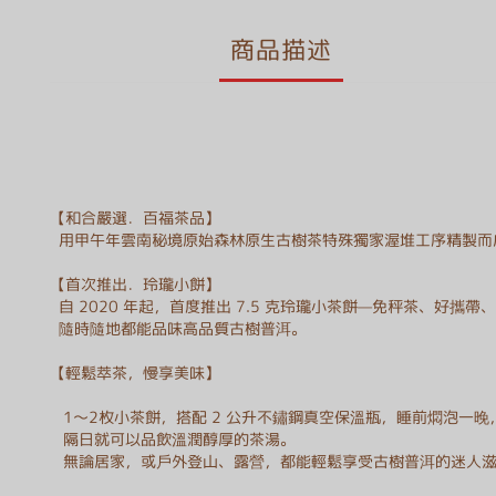
商品描述
【和合嚴選．百福茶品】
用甲午年雲南秘境原始森林原生古樹茶特殊獨家渥堆工序精製而
【首次推出．玲瓏小餅】
自 2020 年起，首度推出 7.5 克玲瓏小茶餅—免秤茶、好攜帶
隨時隨地都能品味高品質古樹普洱。
【輕鬆萃茶，慢享美味】
1～2枚小茶餅，搭配 2 公升不鏽鋼真空保溫瓶，睡前燜泡一晚
隔日就可以品飲溫潤醇厚的茶湯。
無論居家，或戶外登山、露營，都能輕鬆享受古樹普洱的迷人