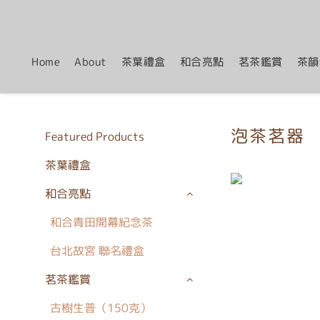
Home
About
茶葉禮盒
和合亮點
茗茶鑑賞
茶韻
泡茶茗器
Featured Products
茶葉禮盒
和合亮點
和合青田開幕紀念茶
台北故宮 聯名禮盒
茗茶鑑賞
古樹生普（150克）