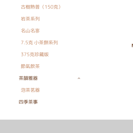
古樹熟普（150克）
岩茶系列
名山名寨
7.5克 小茶餅系列
375克珍藏版
節氣飲茶
茶韻雅器
泡茶茗器
四季茶事