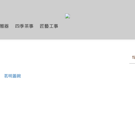
雅器
四季茶事
匠藝工事