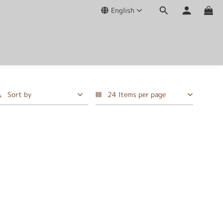
English
Sort by
24 Items per page