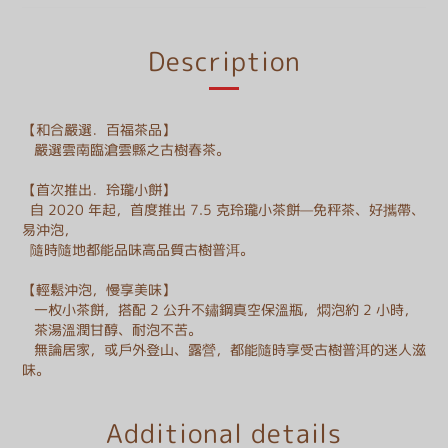
Description
【和合嚴選．百福茶品】
嚴選雲南臨滄雲縣之古樹春茶。
【首次推出．玲瓏小餅】
自 2020 年起，首度推出 7.5 克玲瓏小茶餅—免秤茶、好攜帶、
易沖泡，
隨時隨地都能品味高品質古樹普洱。
【輕鬆沖泡，慢享美味】
一枚小茶餅，搭配 2 公升不鏽鋼真空保溫瓶，燜泡約 2 小時，
茶湯溫潤甘醇、耐泡不苦。
無論居家，或戶外登山、露營，都能隨時享受古樹普洱的迷人滋
味。
Additional details