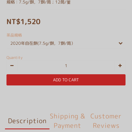
規格：7.5g/餅，7餅/筒；12筒/簍
NT$1,520
茶品規格
Quantity
ADD TO CART
Shipping &
Customer
Description
Payment
Reviews