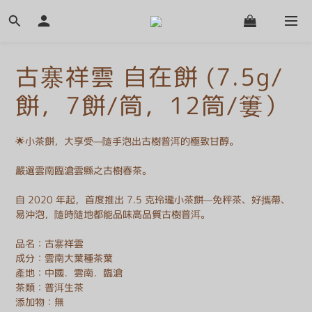
古寨祥雲 自在餅 (7.5g/
餅，7餅/筒，12筒/簍）
🌟小茶餅，大享受—隨手泡出古樹普洱的極致甘醇。
嚴選雲南臨滄雲縣之古樹春茶。
自 2020 年起，首度推出 7.5 克玲瓏小茶餅—免秤茶、好攜帶、
易沖泡，隨時隨地都能品味高品質古樹普洱。
品名：古寨祥雲
成分：雲南大葉種茶葉
產地：中國．雲南．臨滄
茶類：普洱生茶
添加物：無