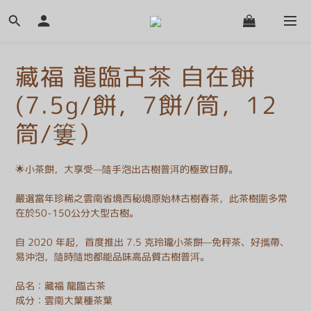
藏福 龍臨古茶 自在餅
(7.5g/餅，7餅/筒，12
筒/簍）
🌟小茶餅，大享受—隨手泡出古樹普洱的極致甘醇。
嚴選當年珍稀之雲南省境西秘境原始林古樹春茶，此茶樹圍多常
在於50-150公分大型古樹。
自 2020 年起，首度推出 7.5 克玲瓏小茶餅—免秤茶、好攜帶、
易沖泡，隨時隨地都能品味高品質古樹普洱。
品名：藏福 龍臨古茶
成分：雲南大葉種茶葉