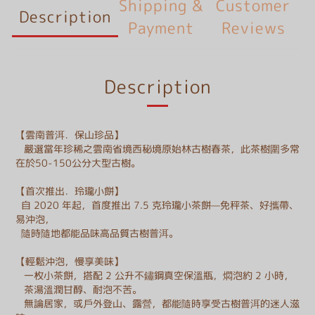
Shipping &
Customer
Description
Payment
Reviews
Description
【雲南普洱．保山珍品】
嚴選當年珍稀之雲南省境西秘境原始林古樹春茶，此茶樹圍多常
在於50-150公分大型古樹。
【首次推出．玲瓏小餅】
自 2020 年起，首度推出 7.5 克玲瓏小茶餅—免秤茶、好攜帶、
易沖泡，
隨時隨地都能品味高品質古樹普洱。
【輕鬆沖泡，慢享美味】
一枚小茶餅，搭配 2 公升不鏽鋼真空保溫瓶，燜泡約 2 小時，
茶湯溫潤甘醇、耐泡不苦。
無論居家，或戶外登山、露營，都能隨時享受古樹普洱的迷人滋