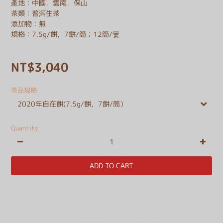
產地：中國．雲南．保山
茶類：普洱生茶
添加物：無
規格：7.5g/餅，7餅/筒；12筒/簍
NT$3,040
茶品規格
Quantity
ADD TO CART