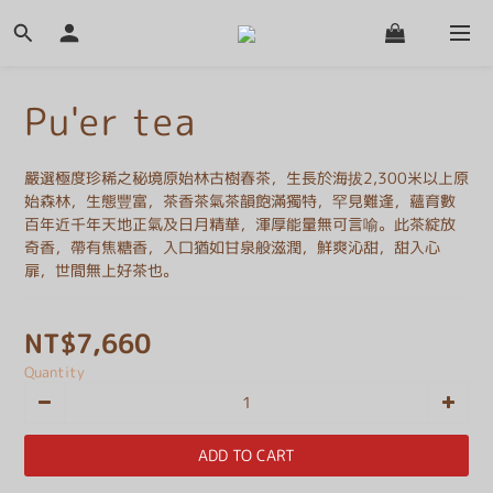
Pu'er tea
嚴選極度珍稀之秘境原始林古樹春茶，生長於海拔2,300米以上原
始森林，生態豐富，茶香茶氣茶韻飽滿獨特，罕見難逢，蘊育數
百年近千年天地正氣及日月精華，渾厚能量無可言喻。此茶綻放
奇香，帶有焦糖香，入口猶如甘泉般滋潤，鮮爽沁甜，甜入心
扉，世間無上好茶也。
NT$7,660
Quantity
ADD TO CART