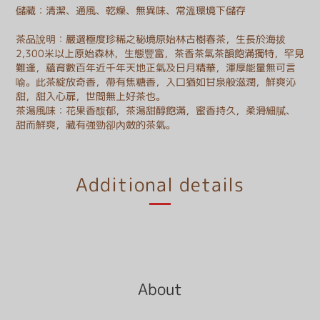
儲藏：清潔、通風、乾燥、無異味、常溫環境下儲存
茶品說明：嚴選極度珍稀之秘境原始林古樹春茶，生長於海拔
2,300米以上原始森林，生態豐富，茶香茶氣茶韻飽滿獨特，罕見
難逢，蘊育數百年近千年天地正氣及日月精華，渾厚能量無可言
喻。此茶綻放奇香，帶有焦糖香，入口猶如甘泉般滋潤，鮮爽沁
甜，甜入心扉，世間無上好茶也。
茶湯風味：花果香馥郁，茶湯甜醇飽滿，蜜香持久，柔滑細膩、
甜而鮮爽，藏有強勁卻內斂的茶氣。
Additional details
About